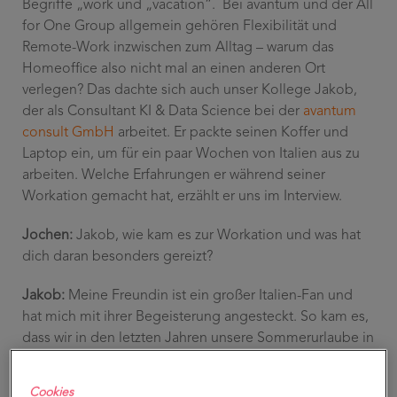
Begriffe „work und „vacation“. Bei avantum und der All
for One Group allgemein gehören Flexibilität und
Remote-Work inzwischen zum Alltag – warum das
Homeoffice also nicht mal an einen anderen Ort
verlegen? Das dachte sich auch unser Kollege Jakob,
der als Consultant KI & Data Science bei der
avantum
consult GmbH
arbeitet. Er packte seinen Koffer und
Laptop ein, um für ein paar Wochen von Italien aus zu
arbeiten. Welche Erfahrungen er während seiner
Workation gemacht hat, erzählt er uns im Interview.
Jochen:
Jakob, wie kam es zur Workation und was hat
dich daran besonders gereizt?
Jakob:
Meine Freundin ist ein großer Italien-Fan und
hat mich mit ihrer Begeisterung angesteckt. So kam es,
dass wir in den letzten Jahren unsere Sommerurlaube in
Italien verbrachten. Unsere Zeit dort haben wir sehr
genossen und so reifte schon bald der Gedanke heran,
Cookies