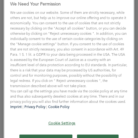
den Urlaub auszuweiten und eventuell mit der Arbeit zu
We Need Your Permission
verbinden. Mir eine längere Auszeit in Italien zu
We use cookies on our website. Some of them are strictly necessary, while
nehmen war ein lang gehegter Traum, den ich
others are not, but help us to improve our online offering and to operate it
economically. You can consent to the use of cookies that are not strictly
eigentlich nach meinem Masterabschluss vor zwei
necessary by clicking on the "Accept all cookies" button, or you can decide
Jahren in Form von Work & Travel erfüllen wollte. Leider
otherwise by clicking on "Reject unnecessary cookies ". In addition, you can
machte mir, wie so vielen anderen, Corona einen Strich
individually consent to the use of certain cookie categories by clicking on
the "Manage cookie settings" button. If you consent to the use of cookies
durch die Rechnung. Umso mehr habe ich mich
that are not strictly necessary, you also consent in accordance with Art. 49
gefreut, als ich nach meinem Einstieg bei avantum von
Para. 1 S. 1 lit. a GDPR to your data being processed in the USA. The USA
is assessed by the European Court of Justice as a country with an
der Workation-Möglichkeit erfuhr.
insufficient level of data protection according to EU standards. In particular,
there is a risk that your data may be processed by US authorities, for
control and for monitoring purposes, possibly without the possibility of
ERSTER SCHRITT: DIE
legal redress. If you click on " Reject unnecessary cookies ", the
transmission described above will not take place.
VORBEREITUNG
You can call up the settings you have made via the cookie policy at any time
and thus also subsequently deselect cookies at any time. There and in our
Jochen:
Von Planung bis zur Umsetzung: Was musstest
privacy policy you will also find further information about the cookies used.
Imprint
|
Privacy Policy
|
Cookie Policy
du klären, bis es losgehen konnte? Wie gestaltet sich
der Prozess bei avantum?
Cookie Settings
Jakob:
Bereits beim Onboarding habe ich erfahren,