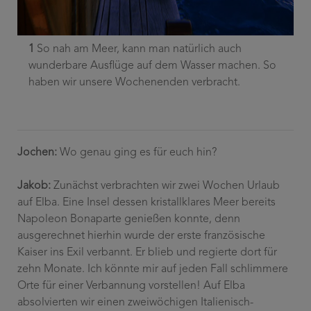
2
1
So nah am Meer, kann man natürlich auch
g
wunderbare Ausflüge auf dem Wasser machen. So
Z
haben wir unsere Wochenenden verbracht.
w
t
Jochen:
Wo genau ging es für euch hin?
Jakob:
Zunächst verbrachten wir zwei Wochen Urlaub
auf Elba. Eine Insel dessen kristallklares Meer bereits
Napoleon Bonaparte genießen konnte, denn
ausgerechnet hierhin wurde der erste französische
Kaiser ins Exil verbannt. Er blieb und regierte dort für
zehn Monate. Ich könnte mir auf jeden Fall schlimmere
Orte für einer Verbannung vorstellen! Auf Elba
absolvierten wir einen zweiwöchigen Italienisch-