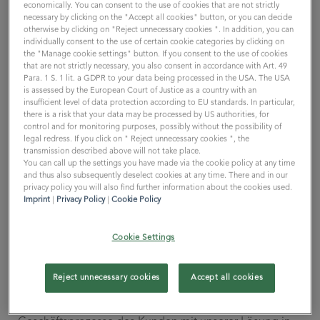
Menschen. Es motiviert mich, sie mitzureißen und ihnen
economically. You can consent to the use of cookies that are not strictly
necessary by clicking on the "Accept all cookies" button, or you can decide
Problemlösungen aufzuzeigen. Das könnte vermutlich
otherwise by clicking on "Reject unnecessary cookies ". In addition, you can
auch in einer anderen Branche sein. Mit SAP zu arbeiten
individually consent to the use of certain cookie categories by clicking on
ist aber etwas Besonderes. Für mich gilt in der SAP Welt
the "Manage cookie settings" button. If you consent to the use of cookies
that are not strictly necessary, you also consent in accordance with Art. 49
„Geht nicht, gibt’s nicht!“ Der Reiz liegt in der
Para. 1 S. 1 lit. a GDPR to your data being processed in the USA. The USA
Lösungsfindung. Eine komplexe Anforderung des
is assessed by the European Court of Justice as a country with an
insufficient level of data protection according to EU standards. In particular,
Kunden umzusetzen, die Möglichkeiten einer
there is a risk that your data may be processed by US authorities, for
Standardsoftware zu kennen und auszuschöpfen bis
control and for monitoring purposes, possibly without the possibility of
zum Letzten.
legal redress. If you click on " Reject unnecessary cookies ", the
transmission described above will not take place.
You can call up the settings you have made via the cookie policy at any time
Jochen:
Das klingt nicht gerade nach Routine. Gibt es
and thus also subsequently deselect cookies at any time. There and in our
bei dir überhaupt so etwas wie Arbeitsalltag?
privacy policy you will also find further information about the cookies used.
Imprint
|
Privacy Policy
|
Cookie Policy
Andy:
Nein. Jeder Tag ist anders. Mal sitze ich – wie
heute – im Homeoffice und arbeite Themen zu den
Cookie Settings
laufenden Fällen vor oder nach. Am nächsten Tag
beginnt der der Tag früh damit zwischen fünf und sechs
Reject unnecessary cookies
Accept all cookies
Uhr ins Auto zu steigen und zwei Stunden zum Kunden
zu fahren. Dort zeige ich die Möglichkeiten, die