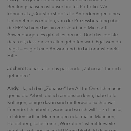
Beratungshäusern ist unser breites Portfolio. Wir
können als „OneStopShop“ alle Anforderungen eines
Unternehmens erfüllen, von der Prozessberatung über
die ERP Schiene bis hin zur Cloud und Microsoft
Anwendungen. Es gibt alles bei uns. Und das coolste
daran ist, dass dir von allen geholfen wird. Egal wen du
fragst – es gibt eine Antwort und du bekommst direkt
Hilfe.
Jochen:
Du hast also das passende „Zuhause“ für dich
gefunden?
Andy:
Ja, ich bin „Zuhause“ bei All for One. Ich mache
genau die Arbeit, die ich am besten kann, habe tolle
Kollegen, einige davon sind mittlerweile auch privat
Freunde. Ich arbeite „wann und wo ich will“ – zu Hause,
in Filderstadt, in Memmingen oder mal in München,
Heidelberg, selbst eine „Workation“ ist mittlerweile
möglich, solange sie im EU Raum bleibt. Ich kann mir