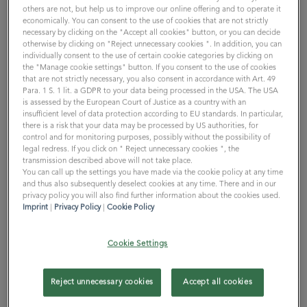
voll im Rampenlicht steht: Resilienztraining.
others are not, but help us to improve our online offering and to operate it
economically. You can consent to the use of cookies that are not strictly
necessary by clicking on the "Accept all cookies" button, or you can decide
otherwise by clicking on "Reject unnecessary cookies ". In addition, you can
individually consent to the use of certain cookie categories by clicking on
Jochen:
Ganz kurz zu dir - wer bist du, wo kommst du
the "Manage cookie settings" button. If you consent to the use of cookies
her und
was ist deine aktuelle Position bei uns?
that are not strictly necessary, you also consent in accordance with Art. 49
Para. 1 S. 1 lit. a GDPR to your data being processed in the USA. The USA
is assessed by the European Court of Justice as a country with an
Karla:
Ich
insufficient level of data protection according to EU standards. In particular,
bin
Karla,
there is a risk that your data may be processed by US authorities, for
control and for monitoring purposes, possibly without the possibility of
komme
legal redress. If you click on " Reject unnecessary cookies ", the
aus
transmission described above will not take place.
Dortmund
You can call up the settings you have made via the cookie policy at any time
and thus also subsequently deselect cookies at any time. There and in our
und wohne
privacy policy you will also find further information about the cookies used.
in
Imprint
|
Privacy Policy
|
Cookie Policy
Düsseldorf
. Meine
Cookie Settings
aktuelle
Position ist
Reject unnecessary cookies
Accept all cookies
Senior
Expert