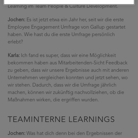
Learning im Team People & Culture Development.
Jochen:
Es ist jetzt etwa ein Jahr her, seit wir die erste
Employee Engagement Umfrage von Gallup gestartet
haben.
Wie hast du die erste Umfrage persönlich
erlebt?
Karla:
Ich fand es super, dass wir eine Möglichkeit
bekommen haben aus Mitarbeitenden-Sicht Feedback
zu geben, dass wir unsere Ergebnisse auch mit anderen
Unternehmen vergleichen konnten und jetzt sehen, wo
wir stehen. Dadurch, dass wir die Umfrage jährlich
machen, können wir zukünftig nachvollziehen, ob die
Maßnahmen wirken, die ergriffen wurden.
TEAMINTERNE LEARNINGS
Jochen:
Was hat dich denn bei den Ergebnissen der